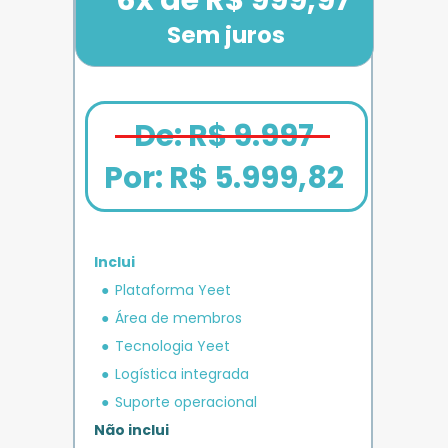
Sem juros
De: R$ 9.997
Por: 
R$ 5.999,82
Inclui
em crédito 
Plataforma Yeet
12x de R$ 1.666,67
Bônus exclusivo
Parcele em até
+ R$ 5.000
O MAIS COMPLETO
operacional 
IMPULSO
PLANO 
Área de membros
Benefício exclusivo
Yeet
Tecnologia Yeet
Logística integrada
Suporte operacional
Não inclui