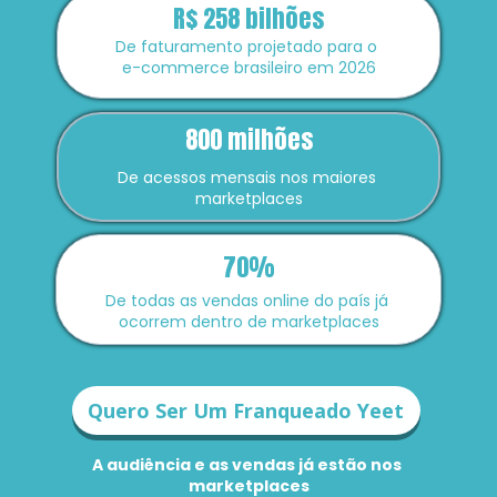
R$ 258 bilhões
De faturamento projetado para o 
e-commerce brasileiro em 2026
800 milhões
De acessos mensais nos maiores 
marketplaces
70%
De todas as vendas online do país já 
ocorrem dentro de marketplaces
Quero Ser Um Franqueado Yeet
A audiência e as vendas já estão nos 
marketplaces