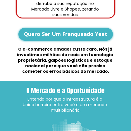
derruba a sua reputação no 
Mercado Livre e Shopee, zerando 
suas vendas.
Quero Ser Um Franqueado Yeet
O e-commerce amador custa caro. Nós já 
investimos milhões de reais em tecnologia 
proprietária, galpões logísticos e estoque 
nacional para que você não precise 
cometer os erros básicos do mercado.
O Mercado e a Oportunidade
Entenda por que a infraestrutura é a 
única barreira entre você e um mercado 
multibilionário.