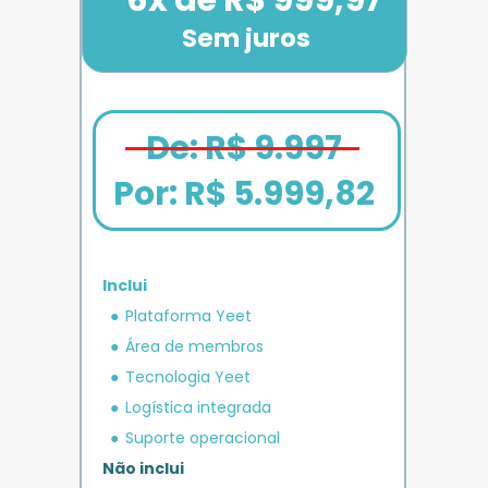
Sem juros
De: R$ 9.997
Por: 
R$ 5.999,82
Inclui
em crédito 
Plataforma Yeet
12x de R$ 1.666,67
Bônus exclusivo
Parcele em até
+ R$ 5.000
O MAIS COMPLETO
operacional 
IMPULSO
PLANO 
Área de membros
Benefício exclusivo
Yeet
Tecnologia Yeet
Logística integrada
Suporte operacional
Não inclui