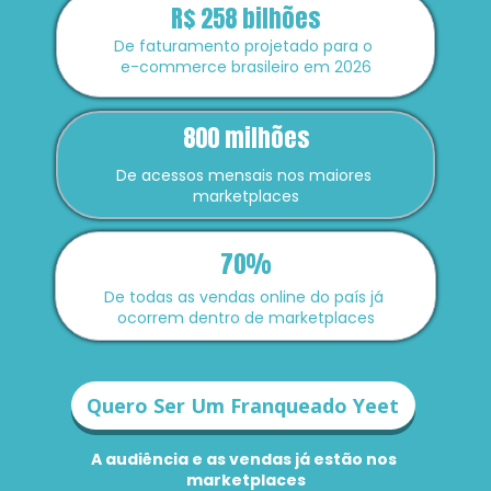
R$ 258 bilhões
De faturamento projetado para o 
e-commerce brasileiro em 2026
800 milhões
De acessos mensais nos maiores 
marketplaces
70%
De todas as vendas online do país já 
ocorrem dentro de marketplaces
Quero Ser Um Franqueado Yeet
A audiência e as vendas já estão nos 
marketplaces