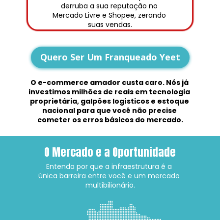
derruba a sua reputação no 
Mercado Livre e Shopee, zerando 
suas vendas.
Quero Ser Um Franqueado Yeet
O e-commerce amador custa caro. Nós já 
investimos milhões de reais em tecnologia 
proprietária, galpões logísticos e estoque 
nacional para que você não precise 
cometer os erros básicos do mercado.
O Mercado e a Oportunidade
Entenda por que a infraestrutura é a 
única barreira entre você e um mercado 
multibilionário.