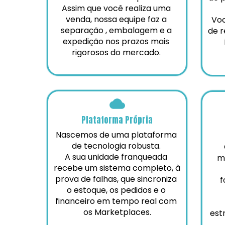
Assim que você realiza uma 
venda, nossa equipe faz a 
Voc
separação , embalagem e a 
de r
expedição nos prazos mais 
rigorosos do mercado. 
Plataforma Própria
Nascemos de uma plataforma 
de tecnologia robusta. 
 O franqueado atua com 
A sua unidade franqueada 
m
recebe um sistema completo, à 
prova de falhas, que sincroniza 
f
o estoque, os pedidos e o 
financeiro em tempo real com 
os Marketplaces.
est