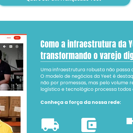
Como a infraestrutura da Y
transformando o varejo dig
Uma infraestrutura robusta não passa 
O modelo de negócios da Yeet é destaque
não por promessas, mas pelo volume re
logístico e tecnológico processa todos o
Conheça a força da nossa rede: