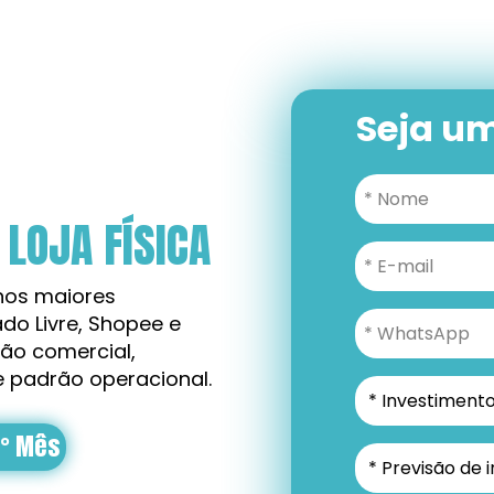
Seja u
LOJA FÍSICA
os maiores 
o Livre, Shopee e 
o comercial, 
e padrão operacional.
4° Mês