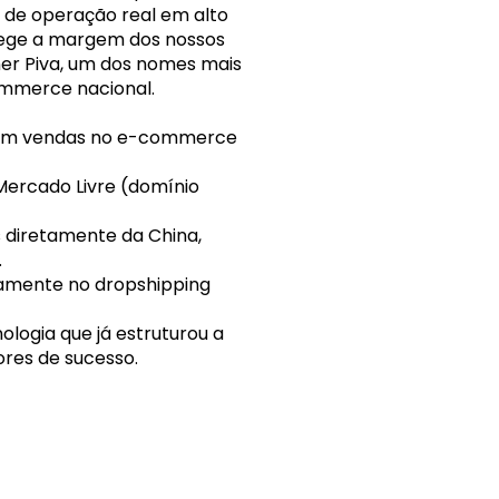
de operação real em alto 
ege a margem dos nossos 
r Piva, um dos nomes mais 
ommerce nacional.
s em vendas no e-commerce 
 Mercado Livre (domínio 
 diretamente da China, 
.
vamente no dropshipping 
logia que já estruturou a 
res de sucesso.