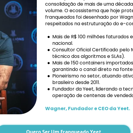
consolidação de mais de uma década 
volume. O ecossistema que hoje prot
franqueados foi desenhado por Wagne
respeitados na estruturação do e-c
Mais de R$ 100 milhões faturado
nacional.
Consultor Oficial Certificado pelo
técnico dos algoritmos e SLAs).
Mais de 150 containers importados
garantindo o canal direto na fonte
Pioneirismo no setor, atuando ati
brasileiro desde 2011.
Fundador da Yeet, liderando a tecno
operação de centenas de vendedo
Wagner, Fundador e CEO da Yeet.
Quero Ser Um Franqueado Yeet