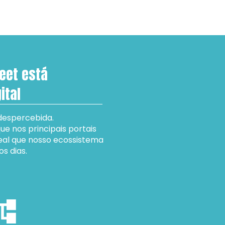
eet está 
ital
despercebida.
 nos principais portais 
al que nosso ecossistema 
s dias. 