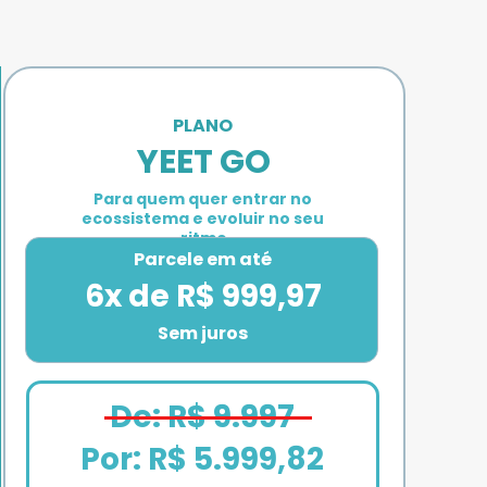
PLANO 
YEET GO
Para quem quer entrar no 
ecossistema e evoluir no seu 
ritmo
Parcele em até
6x de R$ 999,97
Sem juros
De: R$ 9.997
Por: 
R$ 5.999,82