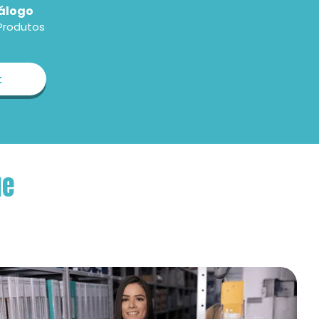
álogo
Produtos
t
ue