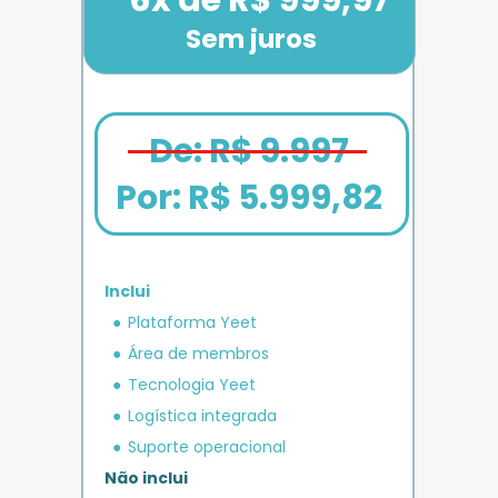
Sem juros
De: R$ 9.997
Por: 
R$ 5.999,82
Inclui
em crédito 
Plataforma Yeet
12x de R$ 1.666,67
Bônus exclusivo
Parcele em até
+ R$ 5.000
O MAIS COMPLETO
operacional 
IMPULSO
PLANO 
Área de membros
Benefício exclusivo
Yeet
Tecnologia Yeet
Logística integrada
Suporte operacional
Não inclui