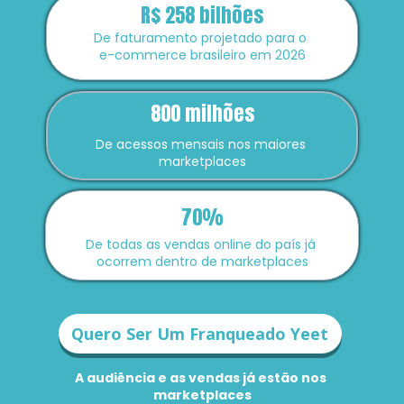
R$ 258 bilhões
De faturamento projetado para o 
e-commerce brasileiro em 2026
800 milhões
De acessos mensais nos maiores 
marketplaces
70%
De todas as vendas online do país já 
ocorrem dentro de marketplaces
Quero Ser Um Franqueado Yeet
A audiência e as vendas já estão nos 
marketplaces