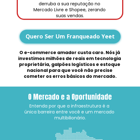
derruba a sua reputação no 
Mercado Livre e Shopee, zerando 
suas vendas.
Quero Ser Um Franqueado Yeet
O e-commerce amador custa caro. Nós já 
investimos milhões de reais em tecnologia 
proprietária, galpões logísticos e estoque 
nacional para que você não precise 
cometer os erros básicos do mercado.
O Mercado e a Oportunidade
Entenda por que a infraestrutura é a 
única barreira entre você e um mercado 
multibilionário.