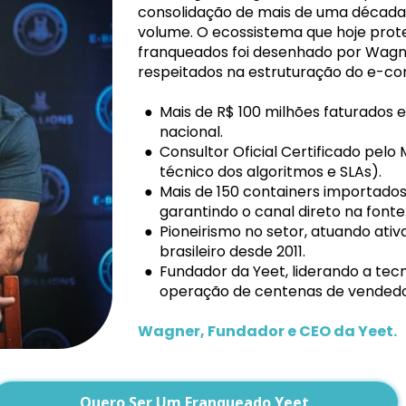
consolidação de mais de uma década 
volume. O ecossistema que hoje prot
franqueados foi desenhado por Wagne
respeitados na estruturação do e-c
Mais de R$ 100 milhões faturado
nacional.
Consultor Oficial Certificado pelo
técnico dos algoritmos e SLAs).
Mais de 150 containers importados
garantindo o canal direto na fonte
Pioneirismo no setor, atuando ati
brasileiro desde 2011.
Fundador da Yeet, liderando a tecno
operação de centenas de vendedo
Wagner, Fundador e CEO da Yeet.
Quero Ser Um Franqueado Yeet