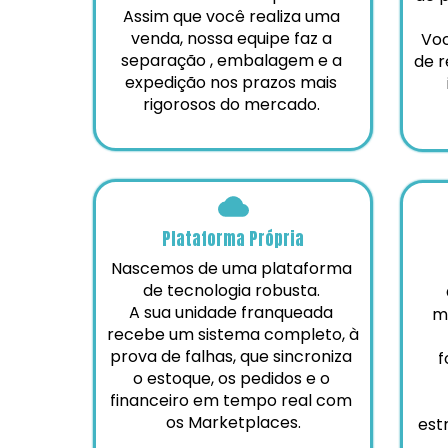
Assim que você realiza uma 
venda, nossa equipe faz a 
Voc
separação , embalagem e a 
de r
expedição nos prazos mais 
rigorosos do mercado. 
Plataforma Própria
Nascemos de uma plataforma 
de tecnologia robusta. 
 O franqueado atua com 
A sua unidade franqueada 
m
recebe um sistema completo, à 
prova de falhas, que sincroniza 
f
o estoque, os pedidos e o 
financeiro em tempo real com 
os Marketplaces.
est