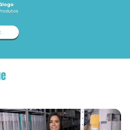
álogo
Produtos
t
ue