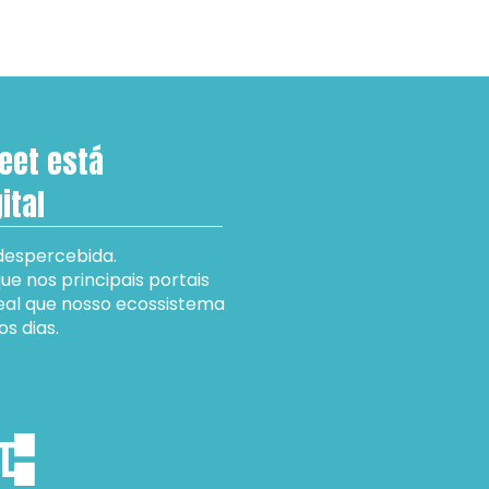
eet está 
ital
despercebida.
 nos principais portais 
al que nosso ecossistema 
s dias. 