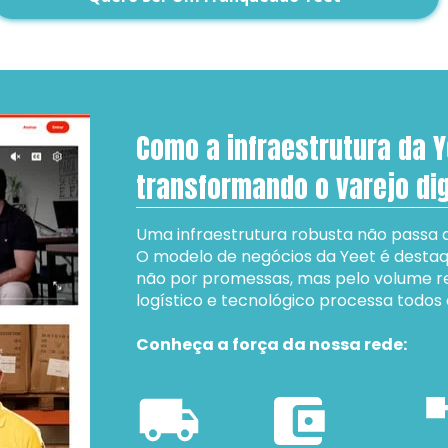
Como a infraestrutura da Y
transformando o varejo dig
Uma infraestrutura robusta não passa 
O modelo de negócios da Yeet é destaque
não por promessas, mas pelo volume re
logístico e tecnológico processa todos o
Conheça a força da nossa rede: