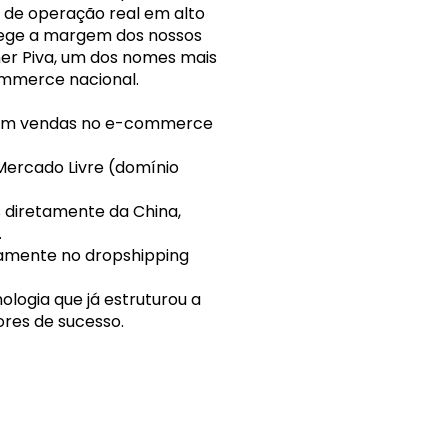
de operação real em alto 
ege a margem dos nossos 
r Piva, um dos nomes mais 
ommerce nacional.
s em vendas no e-commerce 
 Mercado Livre (domínio 
 diretamente da China, 
.
vamente no dropshipping 
logia que já estruturou a 
res de sucesso.