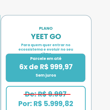
PLANO 
YEET GO
Para quem quer entrar no 
ecossistema e evoluir no seu 
ritmo
Parcele em até
6x de R$ 999,97
Sem juros
De: R$ 9.997
Por: 
R$ 5.999,82