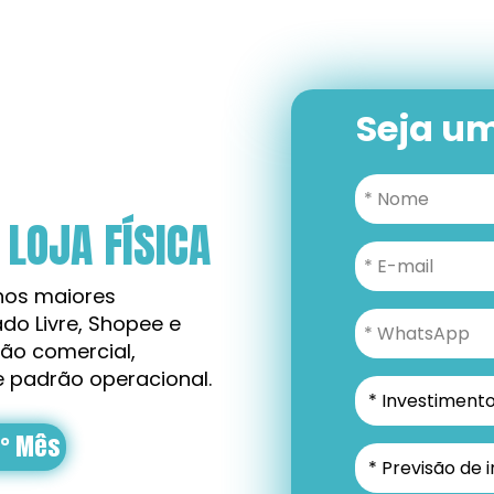
Seja u
LOJA FÍSICA
os maiores 
o Livre, Shopee e 
o comercial, 
e padrão operacional.
4° Mês