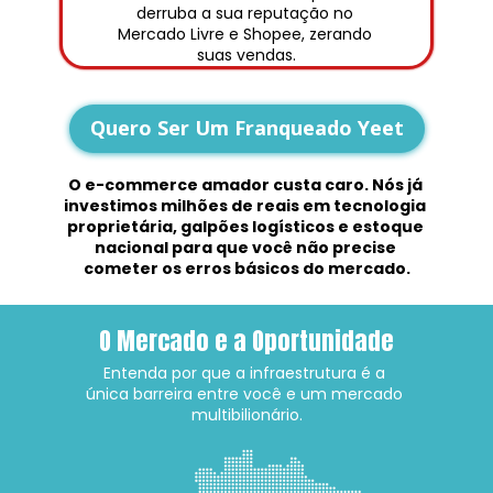
derruba a sua reputação no 
Mercado Livre e Shopee, zerando 
suas vendas.
Quero Ser Um Franqueado Yeet
O e-commerce amador custa caro. Nós já 
investimos milhões de reais em tecnologia 
proprietária, galpões logísticos e estoque 
nacional para que você não precise 
cometer os erros básicos do mercado.
O Mercado e a Oportunidade
Entenda por que a infraestrutura é a 
única barreira entre você e um mercado 
multibilionário.