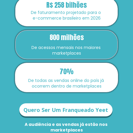
R$ 258 bilhões
De faturamento projetado para o 
e-commerce brasileiro em 2026
800 milhões
De acessos mensais nos maiores 
marketplaces
70%
De todas as vendas online do país já 
ocorrem dentro de marketplaces
Quero Ser Um Franqueado Yeet
A audiência e as vendas já estão nos 
marketplaces