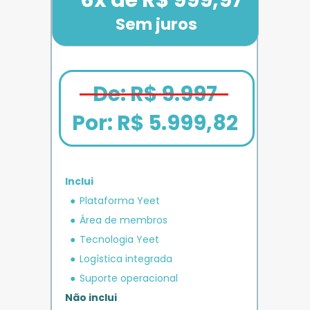
Sem juros
De: R$ 9.997
Por: 
R$ 5.999,82
Inclui
em crédito 
Plataforma Yeet
12x de R$ 1.666,67
Bônus exclusivo
Parcele em até
+ R$ 5.000
O MAIS COMPLETO
operacional 
IMPULSO
PLANO 
Área de membros
Benefício exclusivo
Yeet
Tecnologia Yeet
Logística integrada
Suporte operacional
Não inclui