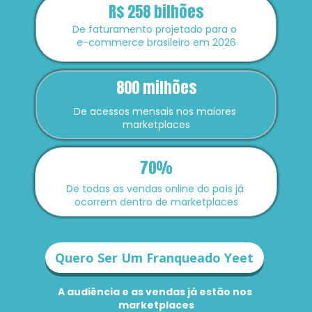
R$ 258 bilhões
De faturamento projetado para o 
e-commerce brasileiro em 2026
800 milhões
De acessos mensais nos maiores 
marketplaces
70%
De todas as vendas online do país já 
ocorrem dentro de marketplaces
Quero Ser Um Franqueado Yeet
A audiência e as vendas já estão nos 
marketplaces