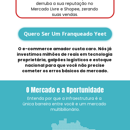
derruba a sua reputação no 
Mercado Livre e Shopee, zerando 
suas vendas.
Quero Ser Um Franqueado Yeet
O e-commerce amador custa caro. Nós já 
investimos milhões de reais em tecnologia 
proprietária, galpões logísticos e estoque 
nacional para que você não precise 
cometer os erros básicos do mercado.
O Mercado e a Oportunidade
Entenda por que a infraestrutura é a 
única barreira entre você e um mercado 
multibilionário.