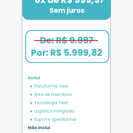
Sem juros
De: R$ 9.997
Por: 
R$ 5.999,82
Inclui
em crédito 
Plataforma Yeet
12x de R$ 1.666,67
Bônus exclusivo
Parcele em até
+ R$ 5.000
O MAIS COMPLETO
operacional 
IMPULSO
PLANO 
Área de membros
Benefício exclusivo
Yeet
Tecnologia Yeet
Logística integrada
Suporte operacional
Não inclui