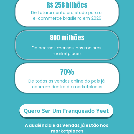
R$ 258 bilhões
De faturamento projetado para o 
e-commerce brasileiro em 2026
800 milhões
De acessos mensais nos maiores 
marketplaces
70%
De todas as vendas online do país já 
ocorrem dentro de marketplaces
Quero Ser Um Franqueado Yeet
A audiência e as vendas já estão nos 
marketplaces