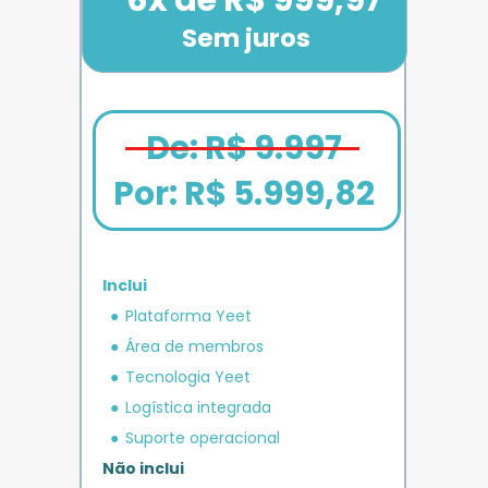
Sem juros
De: R$ 9.997
Por: 
R$ 5.999,82
Inclui
em crédito 
Plataforma Yeet
12x de R$ 1.666,67
Bônus exclusivo
Parcele em até
+ R$ 5.000
O MAIS COMPLETO
operacional 
IMPULSO
PLANO 
Área de membros
Benefício exclusivo
Yeet
Tecnologia Yeet
Logística integrada
Suporte operacional
Não inclui