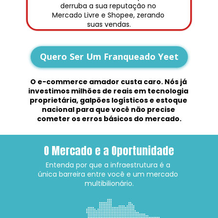
derruba a sua reputação no 
Mercado Livre e Shopee, zerando 
suas vendas.
Quero Ser Um Franqueado Yeet
O e-commerce amador custa caro. Nós já 
investimos milhões de reais em tecnologia 
proprietária, galpões logísticos e estoque 
nacional para que você não precise 
cometer os erros básicos do mercado.
O Mercado e a Oportunidade
Entenda por que a infraestrutura é a 
única barreira entre você e um mercado 
multibilionário.