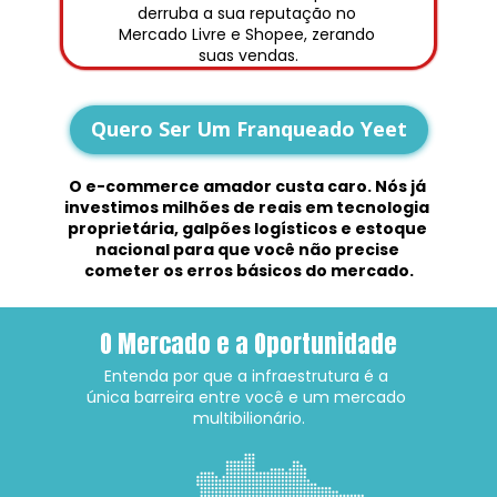
derruba a sua reputação no 
Mercado Livre e Shopee, zerando 
suas vendas.
Quero Ser Um Franqueado Yeet
O e-commerce amador custa caro. Nós já 
investimos milhões de reais em tecnologia 
proprietária, galpões logísticos e estoque 
nacional para que você não precise 
cometer os erros básicos do mercado.
O Mercado e a Oportunidade
Entenda por que a infraestrutura é a 
única barreira entre você e um mercado 
multibilionário.