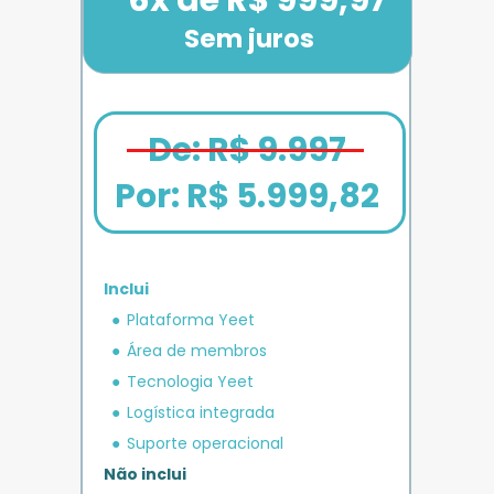
Sem juros
De: R$ 9.997
Por: 
R$ 5.999,82
Inclui
em crédito 
Plataforma Yeet
12x de R$ 1.666,67
Bônus exclusivo
Parcele em até
+ R$ 5.000
O MAIS COMPLETO
operacional 
IMPULSO
PLANO 
Área de membros
Benefício exclusivo
Yeet
Tecnologia Yeet
Logística integrada
Suporte operacional
Não inclui