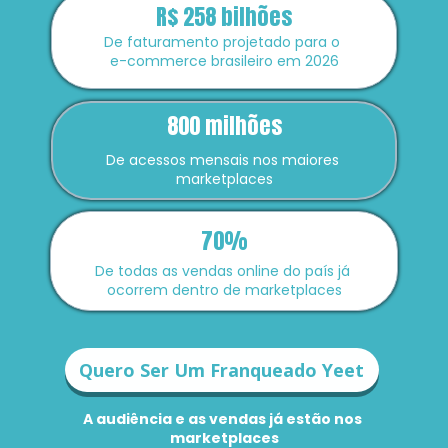
R$ 258 bilhões
De faturamento projetado para o 
e-commerce brasileiro em 2026
800 milhões
De acessos mensais nos maiores 
marketplaces
70%
De todas as vendas online do país já 
ocorrem dentro de marketplaces
Quero Ser Um Franqueado Yeet
A audiência e as vendas já estão nos 
marketplaces