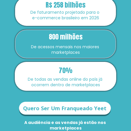
R$ 258 bilhões
De faturamento projetado para o 
e-commerce brasileiro em 2026
800 milhões
De acessos mensais nos maiores 
marketplaces
70%
De todas as vendas online do país já 
ocorrem dentro de marketplaces
Quero Ser Um Franqueado Yeet
A audiência e as vendas já estão nos 
marketplaces