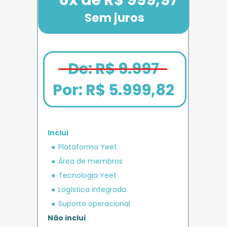
Sem juros
De: R$ 9.997
Por: 
R$ 5.999,82
Inclui
em crédito 
Plataforma Yeet
12x de R$ 1.666,67
Bônus exclusivo
Parcele em até
+ R$ 5.000
O MAIS COMPLETO
operacional 
IMPULSO
PLANO 
Área de membros
Benefício exclusivo
Yeet
Tecnologia Yeet
Logística integrada
Suporte operacional
Não inclui