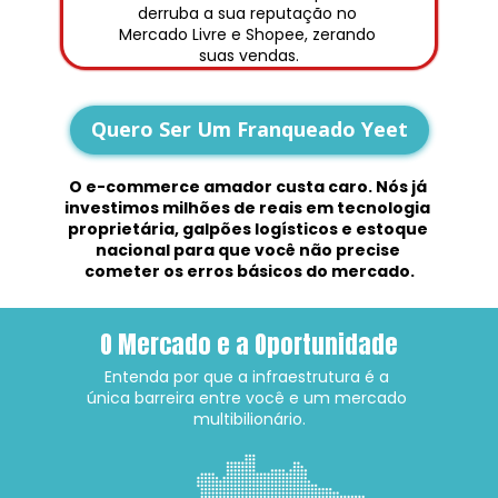
derruba a sua reputação no 
Mercado Livre e Shopee, zerando 
suas vendas.
Quero Ser Um Franqueado Yeet
O e-commerce amador custa caro. Nós já 
investimos milhões de reais em tecnologia 
proprietária, galpões logísticos e estoque 
nacional para que você não precise 
cometer os erros básicos do mercado.
O Mercado e a Oportunidade
Entenda por que a infraestrutura é a 
única barreira entre você e um mercado 
multibilionário.