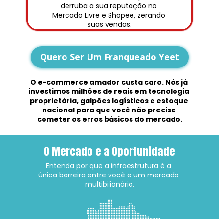
derruba a sua reputação no 
Mercado Livre e Shopee, zerando 
suas vendas.
Quero Ser Um Franqueado Yeet
O e-commerce amador custa caro. Nós já 
investimos milhões de reais em tecnologia 
proprietária, galpões logísticos e estoque 
nacional para que você não precise 
cometer os erros básicos do mercado.
O Mercado e a Oportunidade
Entenda por que a infraestrutura é a 
única barreira entre você e um mercado 
multibilionário.