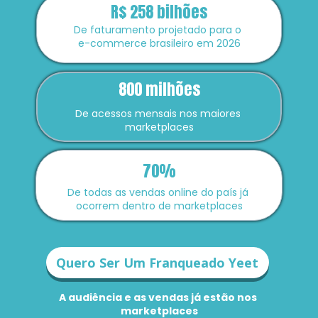
R$ 258 bilhões
De faturamento projetado para o 
e-commerce brasileiro em 2026
800 milhões
De acessos mensais nos maiores 
marketplaces
70%
De todas as vendas online do país já 
ocorrem dentro de marketplaces
Quero Ser Um Franqueado Yeet
A audiência e as vendas já estão nos 
marketplaces