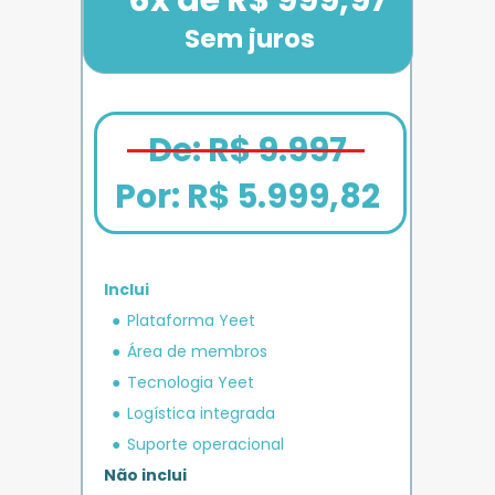
Sem juros
De: R$ 9.997
Por: 
R$ 5.999,82
Inclui
em crédito 
Plataforma Yeet
12x de R$ 1.666,67
Bônus exclusivo
Parcele em até
+ R$ 5.000
O MAIS COMPLETO
operacional 
IMPULSO
PLANO 
Área de membros
Benefício exclusivo
Yeet
Tecnologia Yeet
Logística integrada
Suporte operacional
Não inclui