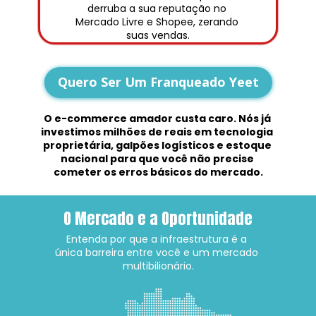
derruba a sua reputação no 
Mercado Livre e Shopee, zerando 
suas vendas.
Quero Ser Um Franqueado Yeet
O e-commerce amador custa caro. Nós já 
investimos milhões de reais em tecnologia 
proprietária, galpões logísticos e estoque 
nacional para que você não precise 
cometer os erros básicos do mercado.
O Mercado e a Oportunidade
Entenda por que a infraestrutura é a 
única barreira entre você e um mercado 
multibilionário.