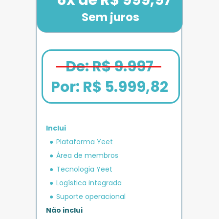
Sem juros
De: R$ 9.997
Por: 
R$ 5.999,82
Inclui
em crédito 
Plataforma Yeet
12x de R$ 1.666,67
Bônus exclusivo
Parcele em até
+ R$ 5.000
O MAIS COMPLETO
operacional 
IMPULSO
PLANO 
Área de membros
Benefício exclusivo
Yeet
Tecnologia Yeet
Logística integrada
Suporte operacional
Não inclui