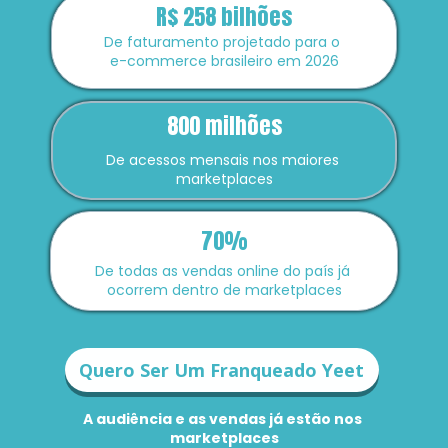
R$ 258 bilhões
De faturamento projetado para o 
e-commerce brasileiro em 2026
800 milhões
De acessos mensais nos maiores 
marketplaces
70%
De todas as vendas online do país já 
ocorrem dentro de marketplaces
Quero Ser Um Franqueado Yeet
A audiência e as vendas já estão nos 
marketplaces