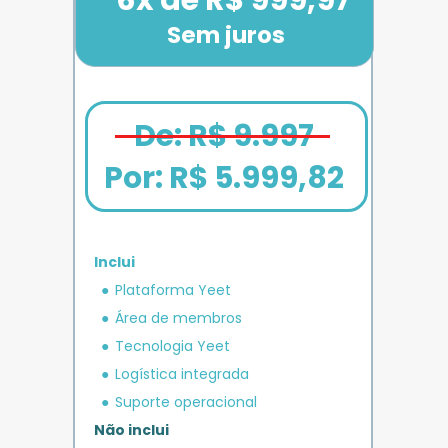
Sem juros
De: R$ 9.997
Por: 
R$ 5.999,82
Inclui
em crédito 
Plataforma Yeet
12x de R$ 1.666,67
Bônus exclusivo
Parcele em até
+ R$ 5.000
O MAIS COMPLETO
operacional 
IMPULSO
PLANO 
Área de membros
Benefício exclusivo
Yeet
Tecnologia Yeet
Logística integrada
Suporte operacional
Não inclui