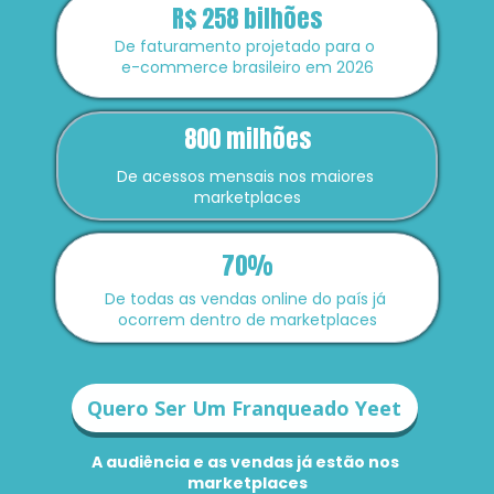
R$ 258 bilhões
De faturamento projetado para o 
e-commerce brasileiro em 2026
800 milhões
De acessos mensais nos maiores 
marketplaces
70%
De todas as vendas online do país já 
ocorrem dentro de marketplaces
Quero Ser Um Franqueado Yeet
A audiência e as vendas já estão nos 
marketplaces