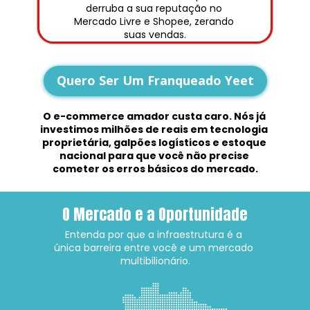
derruba a sua reputação no 
Mercado Livre e Shopee, zerando 
suas vendas.
Quero Ser Um Franqueado Yeet
O e-commerce amador custa caro. Nós já 
investimos milhões de reais em tecnologia 
proprietária, galpões logísticos e estoque 
nacional para que você não precise 
cometer os erros básicos do mercado.
O Mercado e a Oportunidade
Entenda por que a infraestrutura é a 
única barreira entre você e um mercado 
multibilionário.