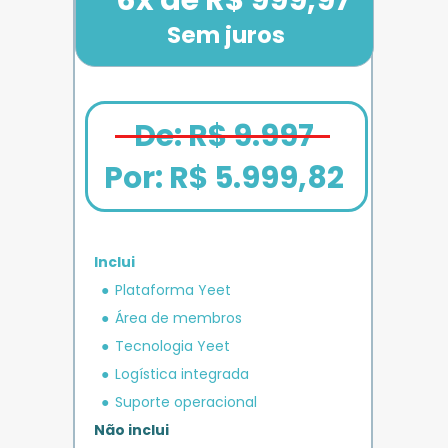
Sem juros
De: R$ 9.997
Por: 
R$ 5.999,82
Inclui
em crédito 
Plataforma Yeet
12x de R$ 1.666,67
Bônus exclusivo
Parcele em até
+ R$ 5.000
O MAIS COMPLETO
operacional 
IMPULSO
PLANO 
Área de membros
Benefício exclusivo
Yeet
Tecnologia Yeet
Logística integrada
Suporte operacional
Não inclui