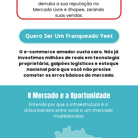
derruba a sua reputação no 
Mercado Livre e Shopee, zerando 
suas vendas.
Quero Ser Um Franqueado Yeet
O e-commerce amador custa caro. Nós já 
investimos milhões de reais em tecnologia 
proprietária, galpões logísticos e estoque 
nacional para que você não precise 
cometer os erros básicos do mercado.
O Mercado e a Oportunidade
Entenda por que a infraestrutura é a 
única barreira entre você e um mercado 
multibilionário.