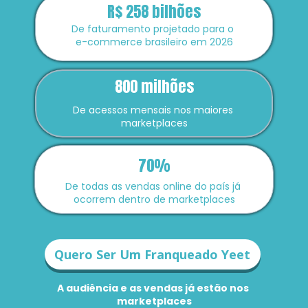
R$ 258 bilhões
De faturamento projetado para o 
e-commerce brasileiro em 2026
800 milhões
De acessos mensais nos maiores 
marketplaces
70%
De todas as vendas online do país já 
ocorrem dentro de marketplaces
Quero Ser Um Franqueado Yeet
A audiência e as vendas já estão nos 
marketplaces