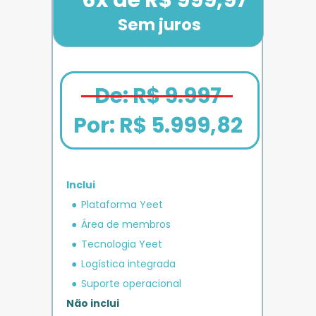
Sem juros
De: R$ 9.997
Por: 
R$ 5.999,82
Inclui
em crédito 
Plataforma Yeet
12x de R$ 1.666,67
Bônus exclusivo
Parcele em até
+ R$ 5.000
O MAIS COMPLETO
operacional 
IMPULSO
PLANO 
Área de membros
Benefício exclusivo
Yeet
Tecnologia Yeet
Logística integrada
Suporte operacional
Não inclui