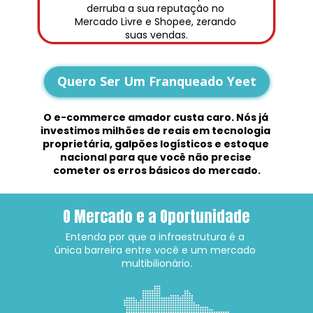
derruba a sua reputação no 
Mercado Livre e Shopee, zerando 
suas vendas.
Quero Ser Um Franqueado Yeet
O e-commerce amador custa caro. Nós já 
investimos milhões de reais em tecnologia 
proprietária, galpões logísticos e estoque 
nacional para que você não precise 
cometer os erros básicos do mercado.
O Mercado e a Oportunidade
Entenda por que a infraestrutura é a 
única barreira entre você e um mercado 
multibilionário.