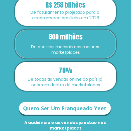
R$ 258 bilhões
De faturamento projetado para o 
e-commerce brasileiro em 2026
800 milhões
De acessos mensais nos maiores 
marketplaces
70%
De todas as vendas online do país já 
ocorrem dentro de marketplaces
Quero Ser Um Franqueado Yeet
A audiência e as vendas já estão nos 
marketplaces