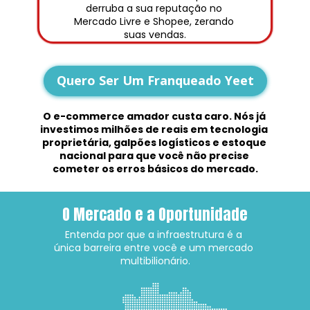
derruba a sua reputação no 
Mercado Livre e Shopee, zerando 
suas vendas.
Quero Ser Um Franqueado Yeet
O e-commerce amador custa caro. Nós já 
investimos milhões de reais em tecnologia 
proprietária, galpões logísticos e estoque 
nacional para que você não precise 
cometer os erros básicos do mercado.
O Mercado e a Oportunidade
Entenda por que a infraestrutura é a 
única barreira entre você e um mercado 
multibilionário.