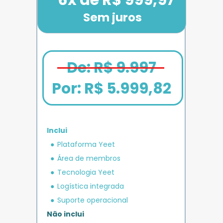
Sem juros
De: R$ 9.997
Por: 
R$ 5.999,82
Inclui
em crédito 
Plataforma Yeet
12x de R$ 1.666,67
Bônus exclusivo
Parcele em até
+ R$ 5.000
O MAIS COMPLETO
operacional 
IMPULSO
PLANO 
Área de membros
Benefício exclusivo
Yeet
Tecnologia Yeet
Logística integrada
Suporte operacional
Não inclui