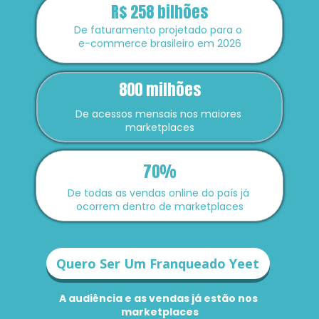
R$ 258 bilhões
De faturamento projetado para o 
e-commerce brasileiro em 2026
800 milhões
De acessos mensais nos maiores 
marketplaces
70%
De todas as vendas online do país já 
ocorrem dentro de marketplaces
Quero Ser Um Franqueado Yeet
A audiência e as vendas já estão nos 
marketplaces