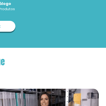
álogo
Produtos
t
ue