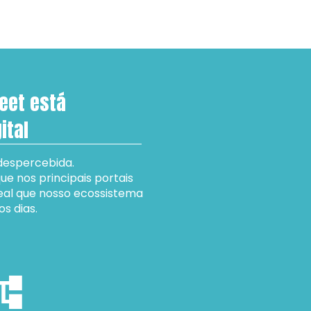
eet está 
ital
despercebida.
 nos principais portais 
al que nosso ecossistema 
s dias. 