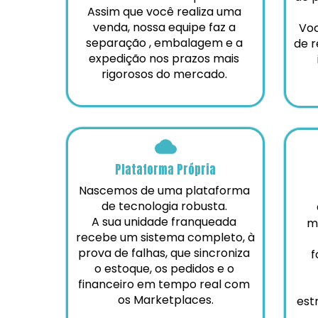
Assim que você realiza uma 
venda, nossa equipe faz a 
Voc
separação , embalagem e a 
de r
expedição nos prazos mais 
rigorosos do mercado. 
Plataforma Própria
Nascemos de uma plataforma 
de tecnologia robusta. 
 O franqueado atua com 
A sua unidade franqueada 
m
recebe um sistema completo, à 
prova de falhas, que sincroniza 
f
o estoque, os pedidos e o 
financeiro em tempo real com 
os Marketplaces.
est