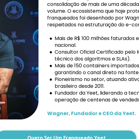
consolidação de mais de uma década 
volume. O ecossistema que hoje prot
franqueados foi desenhado por Wagne
respeitados na estruturação do e-c
Mais de R$ 100 milhões faturado
nacional.
Consultor Oficial Certificado pelo
técnico dos algoritmos e SLAs).
Mais de 150 containers importados
garantindo o canal direto na fonte
Pioneirismo no setor, atuando ati
brasileiro desde 2011.
Fundador da Yeet, liderando a tecno
operação de centenas de vendedo
Wagner, Fundador e CEO da Yeet.
Quero Ser Um Franqueado Yeet