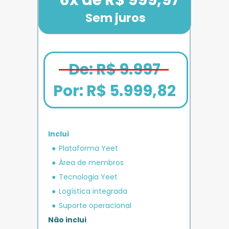
Sem juros
De: R$ 9.997
Por: 
R$ 5.999,82
Inclui
em crédito 
Plataforma Yeet
12x de R$ 1.666,67
Bônus exclusivo
Parcele em até
+ R$ 5.000
O MAIS COMPLETO
operacional 
IMPULSO
PLANO 
Área de membros
Benefício exclusivo
Yeet
Tecnologia Yeet
Logística integrada
Suporte operacional
Não inclui