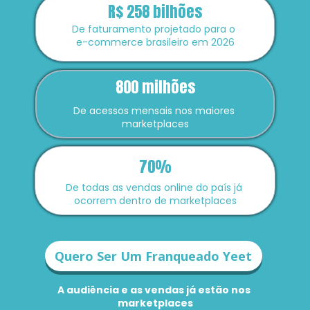
R$ 258 bilhões
De faturamento projetado para o 
e-commerce brasileiro em 2026
800 milhões
De acessos mensais nos maiores 
marketplaces
70%
De todas as vendas online do país já 
ocorrem dentro de marketplaces
Quero Ser Um Franqueado Yeet
A audiência e as vendas já estão nos 
marketplaces