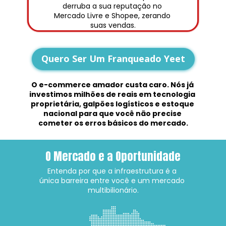
derruba a sua reputação no 
Mercado Livre e Shopee, zerando 
suas vendas.
Quero Ser Um Franqueado Yeet
O e-commerce amador custa caro. Nós já 
investimos milhões de reais em tecnologia 
proprietária, galpões logísticos e estoque 
nacional para que você não precise 
cometer os erros básicos do mercado.
O Mercado e a Oportunidade
Entenda por que a infraestrutura é a 
única barreira entre você e um mercado 
multibilionário.