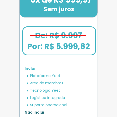
Sem juros
De: R$ 9.997
Por: 
R$ 5.999,82
Inclui
em crédito 
Plataforma Yeet
12x de R$ 1.666,67
Bônus exclusivo
Parcele em até
+ R$ 5.000
O MAIS COMPLETO
operacional 
IMPULSO
PLANO 
Área de membros
Benefício exclusivo
Yeet
Tecnologia Yeet
Logística integrada
Suporte operacional
Não inclui