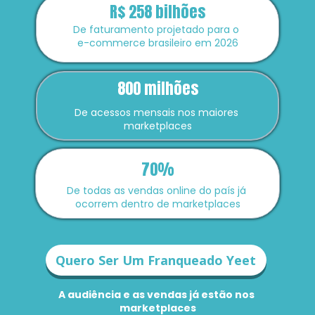
R$ 258 bilhões
De faturamento projetado para o 
e-commerce brasileiro em 2026
800 milhões
De acessos mensais nos maiores 
marketplaces
70%
De todas as vendas online do país já 
ocorrem dentro de marketplaces
Quero Ser Um Franqueado Yeet
A audiência e as vendas já estão nos 
marketplaces