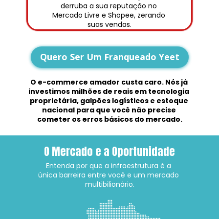
derruba a sua reputação no 
Mercado Livre e Shopee, zerando 
suas vendas.
Quero Ser Um Franqueado Yeet
O e-commerce amador custa caro. Nós já 
investimos milhões de reais em tecnologia 
proprietária, galpões logísticos e estoque 
nacional para que você não precise 
cometer os erros básicos do mercado.
O Mercado e a Oportunidade
Entenda por que a infraestrutura é a 
única barreira entre você e um mercado 
multibilionário.