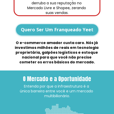
derruba a sua reputação no 
Mercado Livre e Shopee, zerando 
suas vendas.
Quero Ser Um Franqueado Yeet
O e-commerce amador custa caro. Nós já 
investimos milhões de reais em tecnologia 
proprietária, galpões logísticos e estoque 
nacional para que você não precise 
cometer os erros básicos do mercado.
O Mercado e a Oportunidade
Entenda por que a infraestrutura é a 
única barreira entre você e um mercado 
multibilionário.