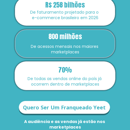
R$ 258 bilhões
De faturamento projetado para o 
e-commerce brasileiro em 2026
800 milhões
De acessos mensais nos maiores 
marketplaces
70%
De todas as vendas online do país já 
ocorrem dentro de marketplaces
Quero Ser Um Franqueado Yeet
A audiência e as vendas já estão nos 
marketplaces