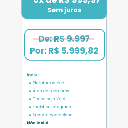
Sem juros
De: R$ 9.997
Por: 
R$ 5.999,82
Inclui
em crédito 
Plataforma Yeet
12x de R$ 1.666,67
Bônus exclusivo
Parcele em até
+ R$ 5.000
O MAIS COMPLETO
operacional 
IMPULSO
PLANO 
Área de membros
Benefício exclusivo
Yeet
Tecnologia Yeet
Logística integrada
Suporte operacional
Não inclui