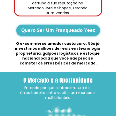
derruba a sua reputação no 
Mercado Livre e Shopee, zerando 
suas vendas.
Quero Ser Um Franqueado Yeet
O e-commerce amador custa caro. Nós já 
investimos milhões de reais em tecnologia 
proprietária, galpões logísticos e estoque 
nacional para que você não precise 
cometer os erros básicos do mercado.
O Mercado e a Oportunidade
Entenda por que a infraestrutura é a 
única barreira entre você e um mercado 
multibilionário.