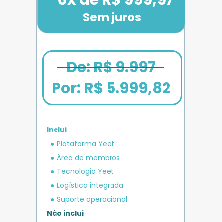
Sem juros
De: R$ 9.997
Por: 
R$ 5.999,82
Inclui
em crédito 
Plataforma Yeet
12x de R$ 1.666,67
Bônus exclusivo
Parcele em até
+ R$ 5.000
O MAIS COMPLETO
operacional 
IMPULSO
PLANO 
Área de membros
Benefício exclusivo
Yeet
Tecnologia Yeet
Logística integrada
Suporte operacional
Não inclui