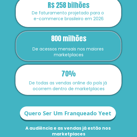
R$ 258 bilhões
De faturamento projetado para o 
e-commerce brasileiro em 2026
800 milhões
De acessos mensais nos maiores 
marketplaces
70%
De todas as vendas online do país já 
ocorrem dentro de marketplaces
Quero Ser Um Franqueado Yeet
A audiência e as vendas já estão nos 
marketplaces