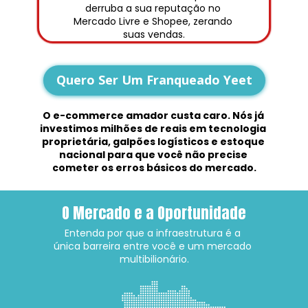
derruba a sua reputação no 
Mercado Livre e Shopee, zerando 
suas vendas.
Quero Ser Um Franqueado Yeet
O e-commerce amador custa caro. Nós já 
investimos milhões de reais em tecnologia 
proprietária, galpões logísticos e estoque 
nacional para que você não precise 
cometer os erros básicos do mercado.
O Mercado e a Oportunidade
Entenda por que a infraestrutura é a 
única barreira entre você e um mercado 
multibilionário.