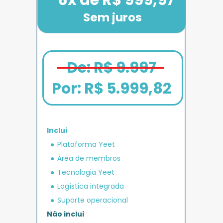
Sem juros
De: R$ 9.997
Por: 
R$ 5.999,82
Inclui
em crédito 
Plataforma Yeet
12x de R$ 1.666,67
Bônus exclusivo
Parcele em até
+ R$ 5.000
O MAIS COMPLETO
operacional 
IMPULSO
PLANO 
Área de membros
Benefício exclusivo
Yeet
Tecnologia Yeet
Logística integrada
Suporte operacional
Não inclui