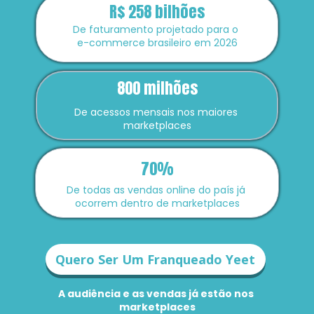
R$ 258 bilhões
De faturamento projetado para o 
e-commerce brasileiro em 2026
800 milhões
De acessos mensais nos maiores 
marketplaces
70%
De todas as vendas online do país já 
ocorrem dentro de marketplaces
Quero Ser Um Franqueado Yeet
A audiência e as vendas já estão nos 
marketplaces