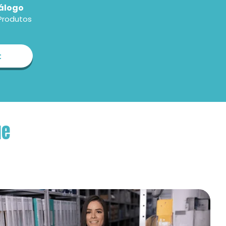
álogo
Produtos
t
ue