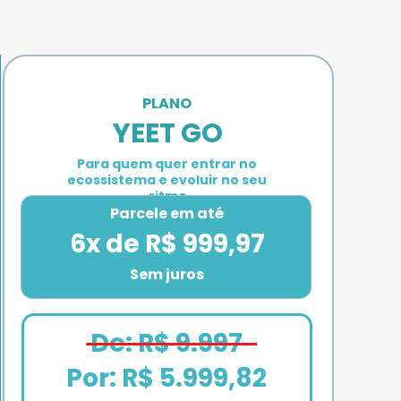
PLANO 
YEET GO
Para quem quer entrar no 
ecossistema e evoluir no seu 
ritmo
Parcele em até
6x de R$ 999,97
Sem juros
De: R$ 9.997
Por: 
R$ 5.999,82