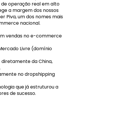
de operação real em alto 
ege a margem dos nossos 
r Piva, um dos nomes mais 
ommerce nacional.
s em vendas no e-commerce 
 Mercado Livre (domínio 
 diretamente da China, 
.
vamente no dropshipping 
logia que já estruturou a 
res de sucesso.