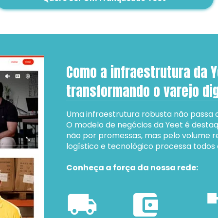
Como a infraestrutura da Y
transformando o varejo dig
Uma infraestrutura robusta não passa 
O modelo de negócios da Yeet é destaque
não por promessas, mas pelo volume re
logístico e tecnológico processa todos o
Conheça a força da nossa rede: