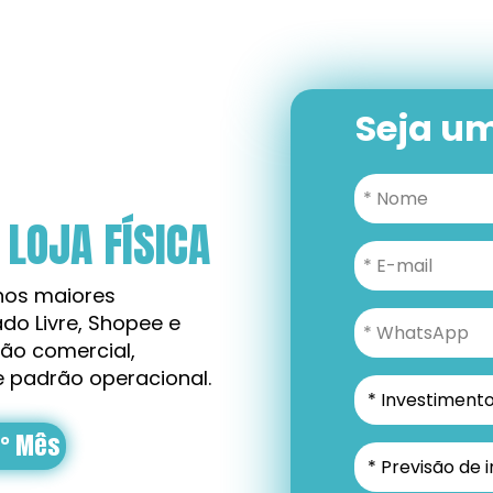
Seja u
LOJA FÍSICA
os maiores 
o Livre, Shopee e 
o comercial, 
e padrão operacional.
4° Mês