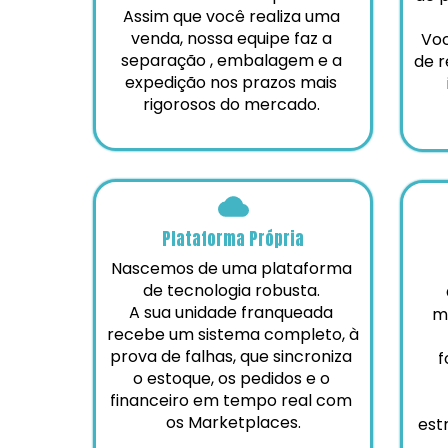
Assim que você realiza uma 
venda, nossa equipe faz a 
Voc
separação , embalagem e a 
de r
expedição nos prazos mais 
rigorosos do mercado. 
Plataforma Própria
Nascemos de uma plataforma 
de tecnologia robusta. 
 O franqueado atua com 
A sua unidade franqueada 
m
recebe um sistema completo, à 
prova de falhas, que sincroniza 
f
o estoque, os pedidos e o 
financeiro em tempo real com 
os Marketplaces.
est