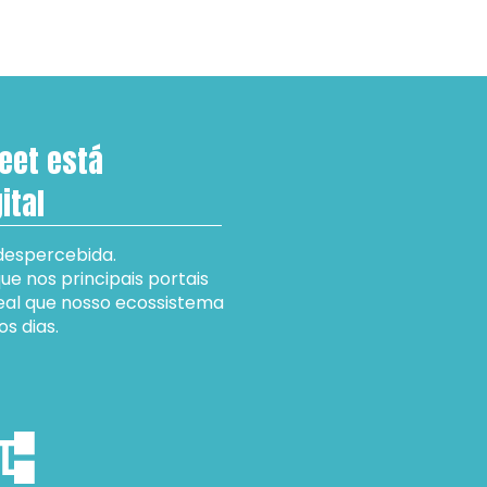
eet está 
ital
despercebida.
 nos principais portais 
al que nosso ecossistema 
s dias. 