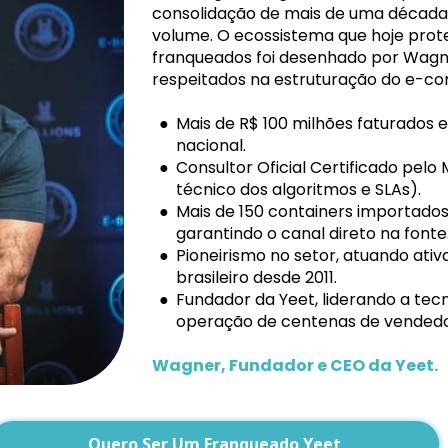
consolidação de mais de uma década 
volume. O ecossistema que hoje prot
franqueados foi desenhado por Wagne
respeitados na estruturação do e-c
Mais de R$ 100 milhões faturado
nacional.
Consultor Oficial Certificado pelo
técnico dos algoritmos e SLAs).
Mais de 150 containers importados
garantindo o canal direto na fonte
Pioneirismo no setor, atuando ati
brasileiro desde 2011.
Fundador da Yeet, liderando a tecno
operação de centenas de vendedo
Wagner, Fundador e CEO da Yeet.
Quero Ser Um Franqueado Yeet