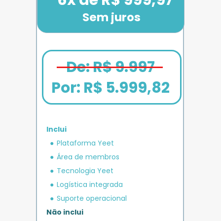
Sem juros
De: R$ 9.997
Por: 
R$ 5.999,82
Inclui
em crédito 
Plataforma Yeet
12x de R$ 1.666,67
Bônus exclusivo
Parcele em até
+ R$ 5.000
O MAIS COMPLETO
operacional 
IMPULSO
PLANO 
Área de membros
Benefício exclusivo
Yeet
Tecnologia Yeet
Logística integrada
Suporte operacional
Não inclui