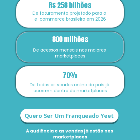
R$ 258 bilhões
De faturamento projetado para o 
e-commerce brasileiro em 2026
800 milhões
De acessos mensais nos maiores 
marketplaces
70%
De todas as vendas online do país já 
ocorrem dentro de marketplaces
Quero Ser Um Franqueado Yeet
A audiência e as vendas já estão nos 
marketplaces