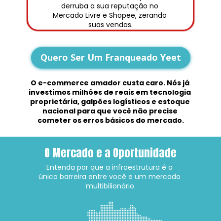
derruba a sua reputação no 
Mercado Livre e Shopee, zerando 
suas vendas.
Quero Ser Um Franqueado Yeet
O e-commerce amador custa caro. Nós já 
investimos milhões de reais em tecnologia 
proprietária, galpões logísticos e estoque 
nacional para que você não precise 
cometer os erros básicos do mercado.
O Mercado e a Oportunidade
Entenda por que a infraestrutura é a 
única barreira entre você e um mercado 
multibilionário.