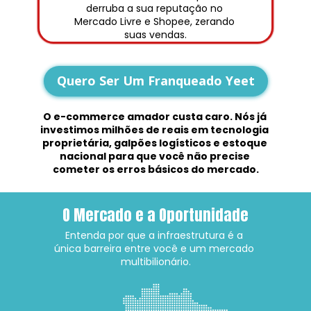
derruba a sua reputação no 
Mercado Livre e Shopee, zerando 
suas vendas.
Quero Ser Um Franqueado Yeet
O e-commerce amador custa caro. Nós já 
investimos milhões de reais em tecnologia 
proprietária, galpões logísticos e estoque 
nacional para que você não precise 
cometer os erros básicos do mercado.
O Mercado e a Oportunidade
Entenda por que a infraestrutura é a 
única barreira entre você e um mercado 
multibilionário.