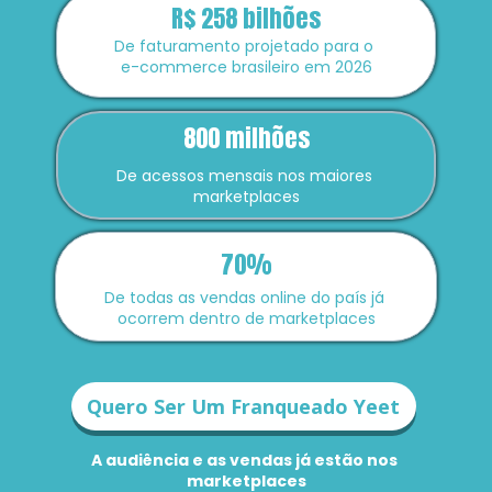
R$ 258 bilhões
De faturamento projetado para o 
e-commerce brasileiro em 2026
800 milhões
De acessos mensais nos maiores 
marketplaces
70%
De todas as vendas online do país já 
ocorrem dentro de marketplaces
Quero Ser Um Franqueado Yeet
A audiência e as vendas já estão nos 
marketplaces