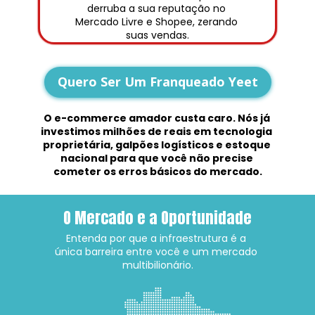
derruba a sua reputação no 
Mercado Livre e Shopee, zerando 
suas vendas.
Quero Ser Um Franqueado Yeet
O e-commerce amador custa caro. Nós já 
investimos milhões de reais em tecnologia 
proprietária, galpões logísticos e estoque 
nacional para que você não precise 
cometer os erros básicos do mercado.
O Mercado e a Oportunidade
Entenda por que a infraestrutura é a 
única barreira entre você e um mercado 
multibilionário.