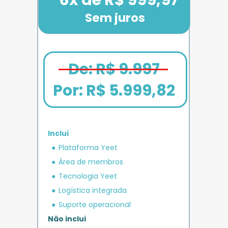
Sem juros
De: R$ 9.997
Por: 
R$ 5.999,82
Inclui
em crédito 
Plataforma Yeet
12x de R$ 1.666,67
Bônus exclusivo
Parcele em até
+ R$ 5.000
O MAIS COMPLETO
operacional 
IMPULSO
PLANO 
Área de membros
Benefício exclusivo
Yeet
Tecnologia Yeet
Logística integrada
Suporte operacional
Não inclui