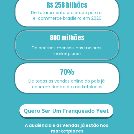
R$ 258 bilhões
De faturamento projetado para o 
e-commerce brasileiro em 2026
800 milhões
De acessos mensais nos maiores 
marketplaces
70%
De todas as vendas online do país já 
ocorrem dentro de marketplaces
Quero Ser Um Franqueado Yeet
A audiência e as vendas já estão nos 
marketplaces