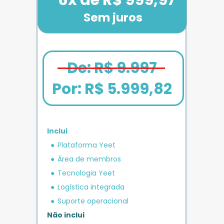
Sem juros
De: R$ 9.997
Por: 
R$ 5.999,82
Inclui
em crédito 
Plataforma Yeet
12x de R$ 1.666,67
Bônus exclusivo
Parcele em até
+ R$ 5.000
O MAIS COMPLETO
operacional 
IMPULSO
PLANO 
Área de membros
Benefício exclusivo
Yeet
Tecnologia Yeet
Logística integrada
Suporte operacional
Não inclui