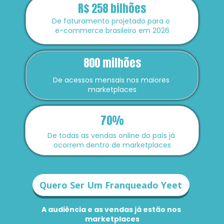
R$ 258 bilhões
De faturamento projetado para o 
e-commerce brasileiro em 2026
800 milhões
De acessos mensais nos maiores 
marketplaces
70%
De todas as vendas online do país já 
ocorrem dentro de marketplaces
Quero Ser Um Franqueado Yeet
A audiência e as vendas já estão nos 
marketplaces