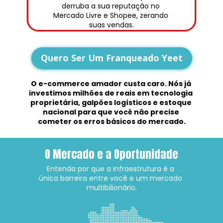
derruba a sua reputação no 
Mercado Livre e Shopee, zerando 
suas vendas.
Quero Ser Um Franqueado Yeet
O e-commerce amador custa caro. Nós já 
investimos milhões de reais em tecnologia 
proprietária, galpões logísticos e estoque 
nacional para que você não precise 
cometer os erros básicos do mercado.
O Mercado e a Oportunidade
Entenda por que a infraestrutura é a 
única barreira entre você e um mercado 
multibilionário.